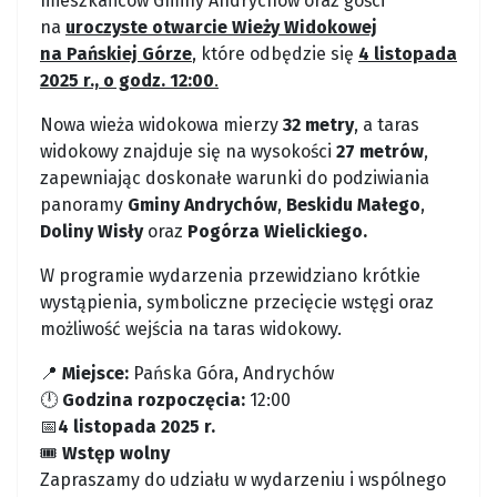
mieszkańców Gminy Andrychów oraz gości
na
uroczyste otwarcie Wieży Widokowej
na Pańskiej Górze
, które odbędzie się
4 listopada
2025 r., o godz. 12:00
.
Nowa wieża widokowa mierzy
32 metry
, a taras
widokowy znajduje się na wysokości
27 metrów
,
zapewniając doskonałe warunki do podziwiania
panoramy
Gminy Andrychów
,
Beskidu Małego
,
Doliny Wisły
oraz
Pogórza Wielickiego.
W programie wydarzenia przewidziano krótkie
wystąpienia, symboliczne przecięcie wstęgi oraz
możliwość wejścia na taras widokowy.
📍
Miejsce:
Pańska Góra, Andrychów
🕛
Godzina rozpoczęcia:
12:00
📅
4 listopada 2025 r.
🎟️
Wstęp wolny
Zapraszamy do udziału w wydarzeniu i wspólnego