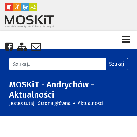
Nasza strona na Facebooku
Zobacz mapę strony
Napisz do nas
Znajdź na stronie
Szukaj
MOSKiT - Andrychów -
Aktualności
Jesteś tutaj:
Strona główna
Aktualności