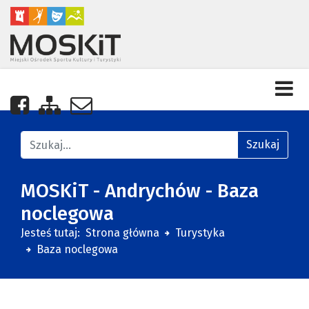
Nasza strona na Facebooku
Zobacz mapę strony
Napisz do nas
Znajdź na stronie
Szukaj
MOSKiT - Andrychów - Baza
noclegowa
Jesteś tutaj:
Strona główna
Turystyka
Baza noclegowa