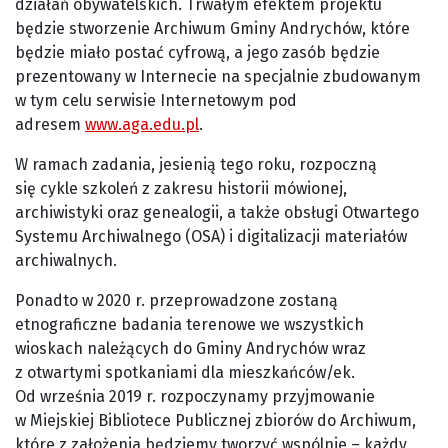
działań obywatelskich. Trwałym efektem projektu
będzie stworzenie Archiwum Gminy Andrychów, które
będzie miało postać cyfrową, a jego zasób będzie
prezentowany w Internecie na specjalnie zbudowanym
w tym celu serwisie Internetowym pod
adresem
www.aga.edu.pl
.
W ramach zadania, jesienią tego roku, rozpoczną
się cykle szkoleń z zakresu historii mówionej,
archiwistyki oraz genealogii, a także obsługi Otwartego
Systemu Archiwalnego (OSA) i digitalizacji materiałów
archiwalnych.
Ponadto w 2020 r. przeprowadzone zostaną
etnograficzne badania terenowe we wszystkich
wioskach należących do Gminy Andrychów wraz
z otwartymi spotkaniami dla mieszkańców/ek.
Od września 2019 r. rozpoczynamy przyjmowanie
w Miejskiej Bibliotece Publicznej zbiorów do Archiwum,
które z założenia będziemy tworzyć wspólnie – każdy