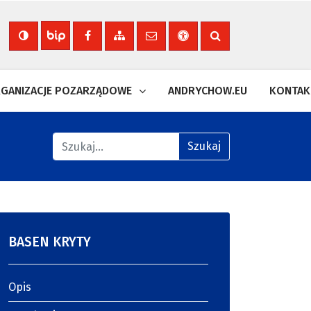
Nasza strona na Facebooku
Zobacz mapę strony
Wyślij email
Deklaracja dostępności
Szukaj na stronie
Biuletyn Informacji Publicznej
GANIZACJE POZARZĄDOWE
ANDRYCHOW.EU
KONTAK
Znajdź na stronie
Szukaj
BASEN KRYTY
Opis