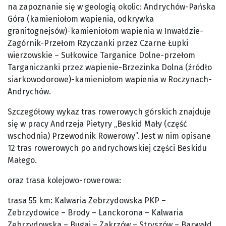
na zapoznanie się w geologią okolic: Andrychów-Pańska
Góra (kamieniołom wapienia, odkrywka
granitognejsów)-kamieniołom wapienia w Inwałdzie-
Zagórnik-Przełom Rzyczanki przez Czarne Łupki
wierzowskie – Sułkowice Targanice Dolne-przełom
Targaniczanki przez wapienie-Brzezinka Dolna (źródło
siarkowodorowe)-kamieniołom wapienia w Roczynach-
Andrychów.
Szczegółowy wykaz tras rowerowych górskich znajduje
się w pracy Andrzeja Pietyry „Beskid Mały (część
wschodnia) Przewodnik Rowerowy”. Jest w nim opisane
12 tras rowerowych po andrychowskiej części Beskidu
Małego.
oraz trasa kolejowo-rowerowa:
trasa 55 km: Kalwaria Zebrzydowska PKP –
Zebrzydowice – Brody – Lanckorona – Kalwaria
Zebrzydowska – Bugaj – Zakrzów – Stryszów – Barwałd