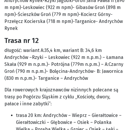
Andrychów Rynek-Rzyki Jagódki-Gron Jana Pawła II (890
m npm)-Leskowiec (922 m npm)- Gibasów Groń (898 m
npm)-Ścieszków Groń (779 m npm)-Kocierz Górny-
Przełęcz Kocierska (718 m npm)-Targanice- Andrychów
Rynek
Trasa nr 12
długość: wariant A:35,4 km, wariant B: 34,6 km
Andrychów –Rzyki – Leskowiec (922 m n.p.m.) – Łamana
Skała (929 m n.p.m.)- Potrójna (779m n.p.m.) – A:Czarny
Groń (790 m n.p.m.)- Bolęcina-Andrychów- B: Jawornica
(830 m n.p.m.)- Targanice – Andrychów
Dla rowerowych krajoznawców nizinnych polecane są
trasy po Pogórzu Śląskim z cyklu „Kościoły, dwory,
pałace i inne zabytki”:
trasa 20 km: Andrychów – Wieprz – Gierałtowice –
Gierałtowiczki – Głębowice – Osiek – Polanka
Wielka – Poręba Wielka – Grojec – Osiek – Łęki –