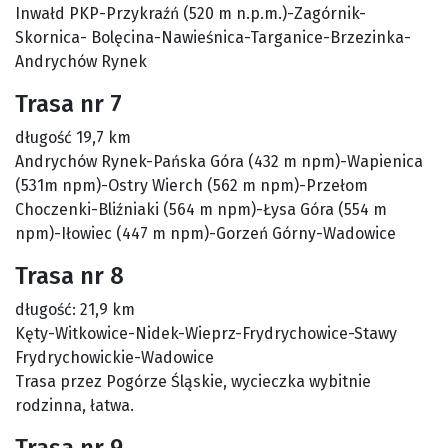
Inwałd PKP-Przykraźń (520 m n.p.m.)-Zagórnik-
Skornica- Bolęcina-Nawieśnica-Targanice-Brzezinka-
Andrychów Rynek
Trasa nr 7
długość 19,7 km
Andrychów Rynek-Pańska Góra (432 m npm)-Wapienica
(531m npm)-Ostry Wierch (562 m npm)-Przełom
Choczenki-Bliźniaki (564 m npm)-Łysa Góra (554 m
npm)-Iłowiec (447 m npm)-Gorzeń Górny-Wadowice
Trasa nr 8
długość: 21,9 km
Kęty-Witkowice-Nidek-Wieprz-Frydrychowice-Stawy
Frydrychowickie-Wadowice
Trasa przez Pogórze Śląskie, wycieczka wybitnie
rodzinna, łatwa.
Trasa nr 9