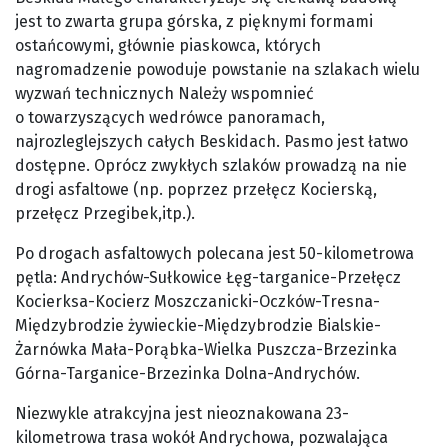
jest to zwarta grupa górska, z pięknymi formami
ostańcowymi, głównie piaskowca, których
nagromadzenie powoduje powstanie na szlakach wielu
wyzwań technicznych Należy wspomnieć
o towarzyszących wedrówce panoramach,
najrozleglejszych całych Beskidach. Pasmo jest łatwo
dostępne. Oprócz zwykłych szlaków prowadzą na nie
drogi asfaltowe (np. poprzez przełęcz Kocierską,
przełęcz Przegibek,itp.).
Po drogach asfaltowych polecana jest 50-kilometrowa
pętla: Andrychów-Sułkowice Łęg-targanice-Przełęcz
Kocierksa-Kocierz Moszczanicki-Oczków-Tresna-
Międzybrodzie żywieckie-Międzybrodzie Bialskie-
Żarnówka Mała-Porąbka-Wielka Puszcza-Brzezinka
Górna-Targanice-Brzezinka Dolna-Andrychów.
Niezwykle atrakcyjna jest nieoznakowana 23-
kilometrowa trasa wokół Andrychowa, pozwalająca