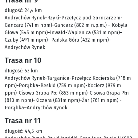
długość: 24,4 km
Andrychów Rynek-Rzyki-Przełęcz pod Garncarzem-
Gancarz (741 m npm)-Gancarz (802 m n.p.m.) – Kobyla
Głowa (545 m npm)-Inwałd-Wapienica (531 m npm)-
Czuby (491 m npm)- Pańska Góra (432 m npm)-
Andrychów Rynek
Trasa nr 10
długość: 53 km
Andrychów Rynek-Targanice-Przełęcz Kocierska (718 m
npm)-Porąbka-Beskid (759 m npm)-Kocierz (879 m
ppm)-Cisowa Grapa Płd (853 m npm)-Cisowa Grapa Płn
(810 m npm)-Kiczera (831m npm)-Żar (761 m npm) -
Porąbka–Andrychów Rynek
Trasa nr 11
długość: 44,5 km