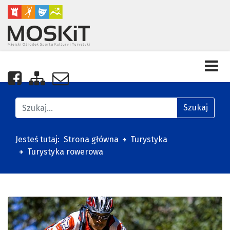
Nasza strona na Facebooku
Zobacz mapę strony
Napisz do nas
Znajdź na stronie
Szukaj
Jesteś tutaj:
Strona główna
Turystyka
Turystyka rowerowa