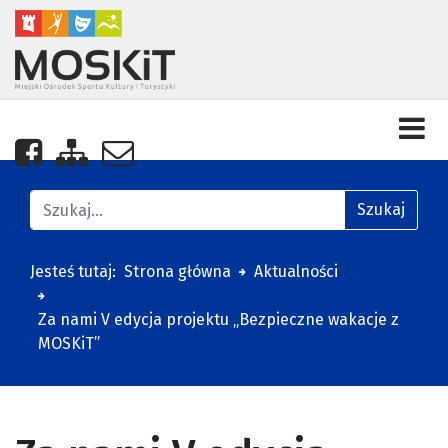
Nasza strona na Facebooku
Zobacz mapę strony
Napisz do nas
Znajdź na stronie
Szukaj
Jesteś tutaj:
Strona główna
Aktualności
Za nami V edycja projektu „Bezpieczne wakacje z
MOSKiT”