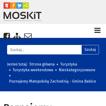
Nasza strona na Facebooku
Zobacz mapę strony
Napisz do nas
Znajdź na stronie
Szukaj
Jesteś tutaj:
Strona główna
Turystyka
Turystyka weekendowa
Nieskategoryzowane
Poznajemy Małopolskę Zachodnią - Gmina Babice