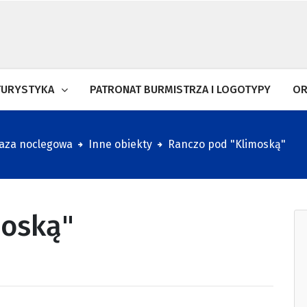
TURYSTYKA
PATRONAT BURMISTRZA I LOGOTYPY
OR
aza noclegowa
Inne obiekty
Ranczo pod "Klimoską"
moską"