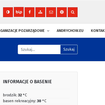
Nasza strona na Facebooku
Zobacz mapę strony
Wyślij email
Deklaracja dostępności
Szukaj na stronie
Biuletyn Informacji Publicznej
GANIZACJE POZARZĄDOWE
ANDRYCHOW.EU
KONTAK
Znajdź na stronie
Szukaj
INFORMACJE O BASENIE
brodzik:
32
°C
basen rekreacyjny:
30
°C