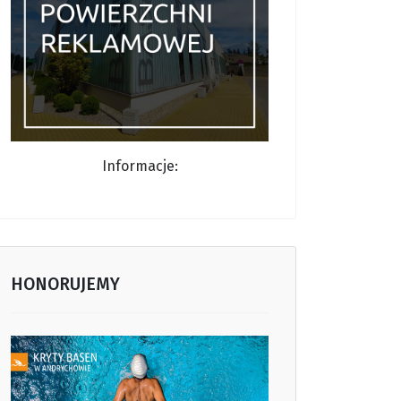
Informacj
e:
HONORUJEMY