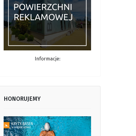
Informacj
e:
HONORUJEMY