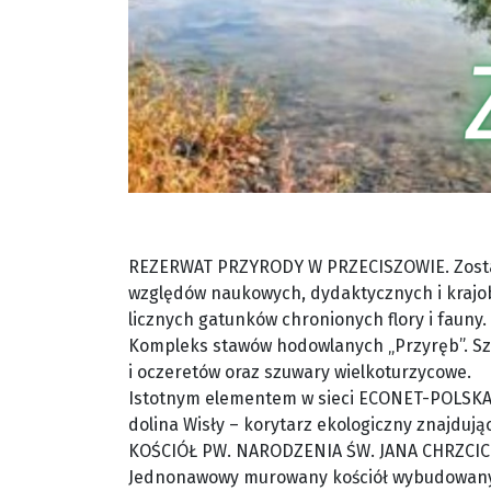
REZERWAT PRZYRODY W PRZECISZOWIE. Został
względów naukowych, dydaktycznych i krajo
licznych gatunków chronionych flory i fauny.
Kompleks stawów hodowlanych „Przyręb”. Sza
i oczeretów oraz szuwary wielkoturzycowe.
Istotnym elementem w sieci ECONET-POLSKA
dolina Wisły – korytarz ekologiczny znajdują
KOŚCIÓŁ PW. NARODZENIA ŚW. JANA CHRZCIC
Jednonawowy murowany kościół wybudowany z