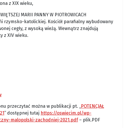
ona z XIX wieku,
ŚWIĘTSZEJ MARII PANNY W PIOTROWICACH
ii rzymsko-katolickiej. Kościół parafialny wybudowany
wonej cegły, z wysoką wieżą. Wewnątrz znajdują
y z XIV wieku.
w
nu przeczytać można w publikacji pt. „
POTENCJAŁ
21
” dostępnej tutaj
https://oswiecim.pl/wp-
czny-malopolski-zachodniej-2021.pdf
– plik.PDF