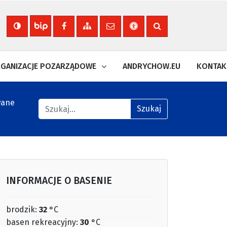
Nasza strona na Facebooku
Zobacz mapę strony
Wyślij email
Deklaracja dostępności
Szukaj na stronie
Biuletyn Informacji Publicznej
GANIZACJE POZARZĄDOWE
ANDRYCHOW.EU
KONTAK
wane
Znajdź na stronie
Szukaj
INFORMACJE O BASENIE
brodzik:
32
°C
basen rekreacyjny:
30
°C