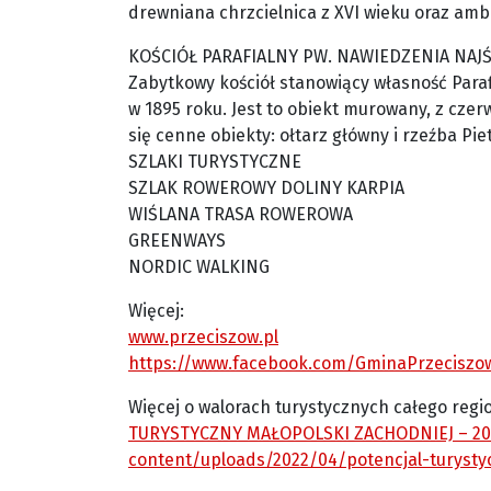
drewniana chrzcielnica z XVI wieku oraz amb
KOŚCIÓŁ PARAFIALNY PW. NAWIEDZENIA NAJ
Zabytkowy kościół stanowiący własność Paraf
w 1895 roku. Jest to obiekt murowany, z czer
się cenne obiekty: ołtarz główny i rzeźba Piet
SZLAKI TURYSTYCZNE
SZLAK ROWEROWY DOLINY KARPIA
WIŚLANA TRASA ROWEROWA
GREENWAYS
NORDIC WALKING
Więcej:
www.przeciszow.pl
https://www.facebook.com/GminaPrzeciszo
Więcej o walorach turystycznych całego regio
TURYSTYCZNY MAŁOPOLSKI ZACHODNIEJ – 20
content/uploads/2022/04/potencjal-turysty