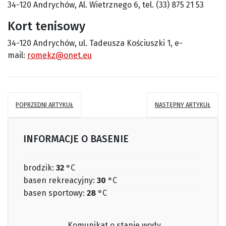
34-120 Andrychów, Al. Wietrznego 6, tel. (33) 875 21 53
Kort tenisowy
34-120 Andrychów, ul. Tadeusza Kościuszki 1, e-
mail:
romekz@onet.eu
POPRZEDNI ARTYKUŁ
NASTĘPNY ARTYKUŁ
INFORMACJE O BASENIE
brodzik:
32
°C
basen rekreacyjny:
30
°C
basen sportowy:
28
°C
Komunikat o stanie wody