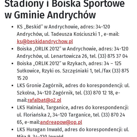
Stadiony i Boiska Sportowe
w Gminie Andrychów
KS „Beskid” w Andrychowie, adres: 34-120
Andrychów, ul. Tadeusza Kościuszki 1 , e-mail:
ks@beskidandrychow.pl
Boiska „ORLIK 2012” w Andrychowie, adres: 34-120
Andrychów, ul. Lenartowicza 26, tel. (33) 875 37 04
Boiska „ORLIK 2012” w Rzykach, adres: 34 – 125
Sułkowice, Rzyki os. Szczęśniaki 1, tel./fax (33) 875
15 20
LKS Gronie Zagórnik, adres do korespondencji: ul.
Szkolna, 34-120 Zagórnik, tel. (33) 870 12 18, e-
mail:
rafalbat@o2.pl
LKS Halniak, Targanice, adres do korespondencji:
ul. Floriańska 2, 34-120 Targanice, tel. (33) 870 24
65, e-mail:
andreapow@op.pl
LKS Huragan Inwałd, adres do korespondencji: ul.
Miła 9, 34-120 Inwałd