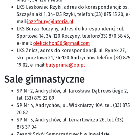
LKS Leskowiec Rzyki, adres do korespondencji: os.
Szczęśniaki 1, 34-125 Rzyki, telefon:(33) 875 15 20, e-
mail:
jozefbury@interia.pl
LKS Burza Roczyny, adres do korespondencji: ul.
Sportowa 14, 34-120 Roczyny, telefon:(33) 870 58 45,
e-mail:
olekcichon56@gmail.com
LKS Znicz, adres do korespondencji: ul. Rynek 27,
skr. pocztowa 21, 34-120 Andrychów telefon:(33) 875
19 02, e-mail:
butyprima@op.pl
Sale gimnastyczne
SP Nr 2, Andrychów, ul. Jarosława Dąbrowskiego 2,
tel. (33) 875 22 89
SP Nr 4, Andrychów, ul. Włókniarzy 10A, tel. (33) 875
20 82
SP Nr 5, Andrychów, ul. Lenartowicza 26, tel. (33)
875 37 04
Zespół Szkół Samorządowych w Inwałdzie,