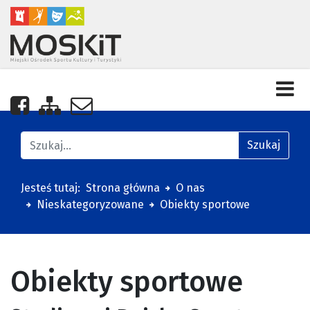
Nasza strona na Facebooku
Zobacz mapę strony
Napisz do nas
Znajdź na stronie
Szukaj
Jesteś tutaj:
Strona główna
O nas
Nieskategoryzowane
Obiekty sportowe
Obiekty sportowe