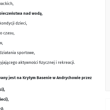
ackich,
pieczeństwa nad wodą
,
kondycji dzieci,
o czasu,
w,
działania sportowe,
jającego aktywności fizycznej i rekreacji.
wany jest na Krytym Basenie w Andrychowie przez
i),
eci),
i).