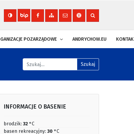
Nasza strona na Facebooku
Zobacz mapę strony
Wyślij email
Deklaracja dostępności
Szukaj na stronie
Biuletyn Informacji Publicznej
GANIZACJE POZARZĄDOWE
ANDRYCHOW.EU
KONTAK
Znajdź na stronie
Szukaj
INFORMACJE O BASENIE
brodzik:
32
°C
basen rekreacyjny:
30
°C