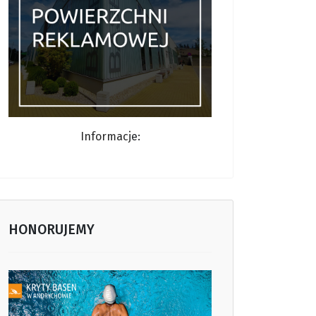
Informacj
e:
HONORUJEMY