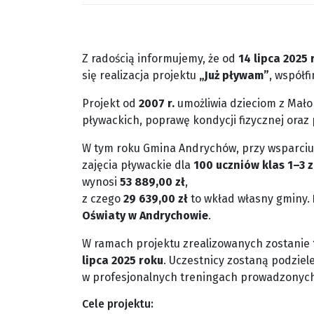
Z radością informujemy, że od
14 lipca 2025 
się realizacja projektu
„Już pływam”
, współ
Projekt od
2007 r.
umożliwia dzieciom z Mało
pływackich, poprawę kondycji fizycznej oraz
W tym roku Gmina Andrychów, przy wsparci
zajęcia pływackie dla
100 uczniów klas 1–3 
wynosi
53 889,00 zł
,
z czego
29 639,00 zł
to wkład własny gminy.
Oświaty w Andrychowie
.
W ramach projektu zrealizowanych zostanie
lipca 2025 roku
. Uczestnicy zostaną podziel
w profesjonalnych treningach prowadzonych
Cele projektu: