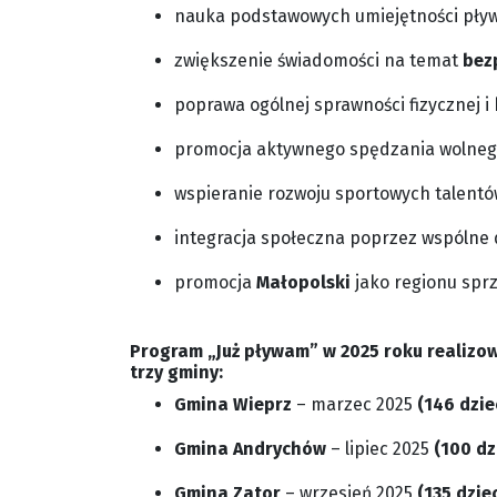
nauka podstawowych umiejętności pływ
zwiększenie świadomości na temat
bez
poprawa ogólnej sprawności fizycznej i 
promocja aktywnego spędzania wolneg
wspieranie rozwoju sportowych talentó
integracja społeczna poprzez wspólne 
promocja
Małopolski
jako regionu sprzy
Program „Już pływam” w 2025 roku realizo
trzy gminy:
Gmina Wieprz
– marzec 2025
(146 dziec
Gmina Andrychów
– lipiec 2025
(100 dzi
Gmina Zator
– wrzesień 2025
(135 dziec