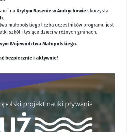
ywam” na
Krytym Basenie w Andrychowie
skorzysta
ch
.
ztwa małopolskiego liczba uczestników programu jest
tki szkół i tysiące dzieci w różnych gminach.
sowym Województwa Małopolskiego.
ć bezpiecznie i aktywnie!