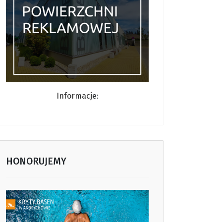
Informacj
e:
HONORUJEMY