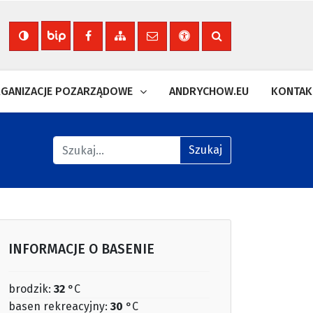
Nasza strona na Facebooku
Zobacz mapę strony
Wyślij email
Deklaracja dostępności
Szukaj na stronie
Biuletyn Informacji Publicznej
GANIZACJE POZARZĄDOWE
ANDRYCHOW.EU
KONTAK
Znajdź na stronie
Szukaj
INFORMACJE O BASENIE
brodzik:
32
°C
basen rekreacyjny:
30
°C