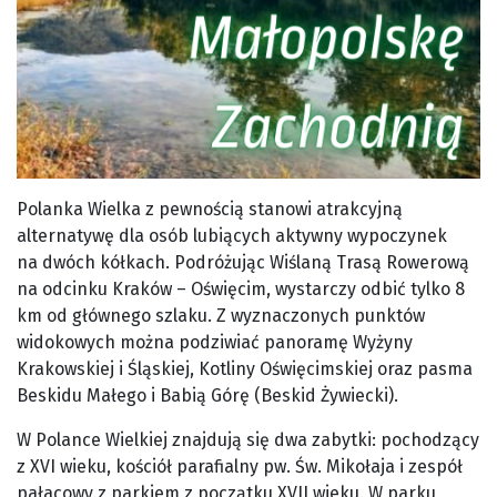
Polanka Wielka z pewnością stanowi atrakcyjną
alternatywę dla osób lubiących aktywny wypoczynek
na dwóch kółkach. Podróżując Wiślaną Trasą Rowerową
na odcinku Kraków – Oświęcim, wystarczy odbić tylko 8
km od głównego szlaku. Z wyznaczonych punktów
widokowych można podziwiać panoramę Wyżyny
Krakowskiej i Śląskiej, Kotliny Oświęcimskiej oraz pasma
Beskidu Małego i Babią Górę (Beskid Żywiecki).
W Polance Wielkiej znajdują się dwa zabytki: pochodzący
z XVI wieku, kościół parafialny pw. Św. Mikołaja i zespół
pałacowy z parkiem z początku XVII wieku. W parku