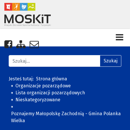
Nasza strona na Facebooku
Zobacz mapę strony
Napisz do nas
Znajdź na stronie
Szukaj
Jesteś tutaj:
Strona główna
Organizacje pozarządowe
Lista organizacji pozarządowych
Nieskategoryzowane
Poznajemy Małopolskę Zachodnią - Gmina Polanka
Wielka